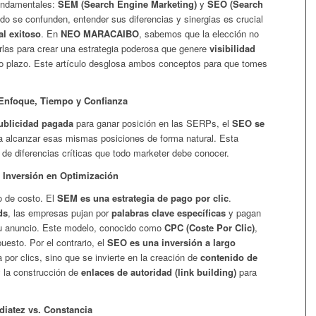
fundamentales:
SEM (Search Engine Marketing)
y
SEO (Search
o se confunden, entender sus diferencias y sinergias es crucial
al exitoso
. En
NEO MARACAIBO
, sabemos que la elección no
rlas para crear una estrategia poderosa que genere
visibilidad
o plazo. Este artículo desglosa ambos conceptos para que tomes
 Enfoque, Tiempo y Confianza
ublicidad pagada
para ganar posición en las SERPs, el
SEO se
 alcanzar esas mismas posiciones de forma natural. Esta
 de diferencias críticas que todo marketer debe conocer.
. Inversión en Optimización
o de costo. El
SEM es una estrategia de pago por clic
.
ds
, las empresas pujan por
palabras clave específicas
y pagan
su anuncio. Este modelo, conocido como
CPC (Coste Por Clic)
,
uesto. Por el contrario, el
SEO es una inversión a largo
por clics, sino que se invierte en la creación de
contenido de
 y la construcción de
enlaces de autoridad (link building)
para
diatez vs. Constancia