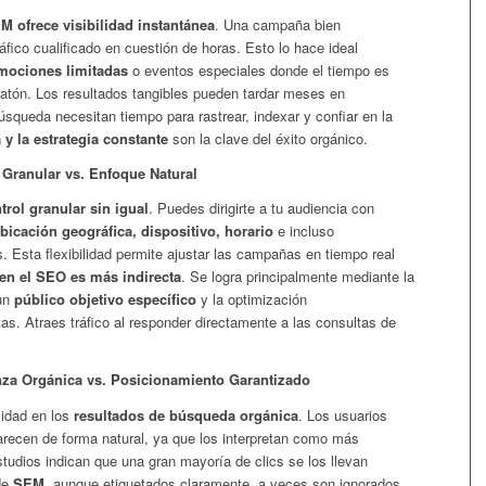
M ofrece visibilidad instantánea
. Una campaña bien
fico cualificado en cuestión de horas. Esto lo hace ideal
mociones limitadas
o eventos especiales donde el tiempo es
atón. Los resultados tangibles pueden tardar meses en
úsqueda necesitan tiempo para rastrear, indexar y confiar en la
 y la estrategia constante
son la clave del éxito orgánico.
l Granular vs. Enfoque Natural
rol granular sin igual
. Puedes dirigirte a tu audiencia con
bicación geográfica, dispositivo, horario
e incluso
 Esta flexibilidad permite ajustar las campañas en tiempo real
 en el SEO es más indirecta
. Se logra principalmente mediante la
un
público objetivo específico
y la optimización
as. Atraes tráfico al responder directamente a las consultas de
anza Orgánica vs. Posicionamiento Garantizado
lidad en los
resultados de búsqueda orgánica
. Los usuarios
arecen de forma natural, ya que los interpretan como más
tudios indican que una gran mayoría de clics se los llevan
de
SEM
, aunque etiquetados claramente, a veces son ignorados