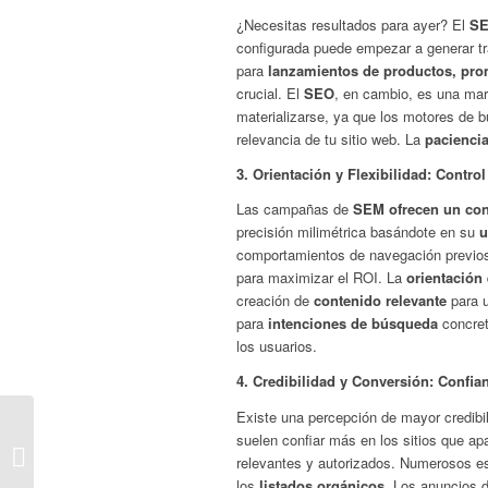
¿Necesitas resultados para ayer? El
SE
configurada puede empezar a generar trá
para
lanzamientos de productos, pro
crucial. El
SEO
, en cambio, es una mar
materializarse, ya que los motores de b
relevancia de tu sitio web. La
paciencia
3. Orientación y Flexibilidad: Contro
Las campañas de
SEM ofrecen un cont
precisión milimétrica basándote en su
u
comportamientos de navegación previos.
para maximizar el ROI. La
orientación
creación de
contenido relevante
para 
para
intenciones de búsqueda
concret
los usuarios.
4. Credibilidad y Conversión: Confi
Existe una percepción de mayor credibi
Guía Definitiva del
suelen confiar más en los sitios que ap
Archivo robots.txt para
relevantes y autorizados. Numerosos es
Mejorar tu SEO | NEO
los
listados orgánicos
. Los anuncios 